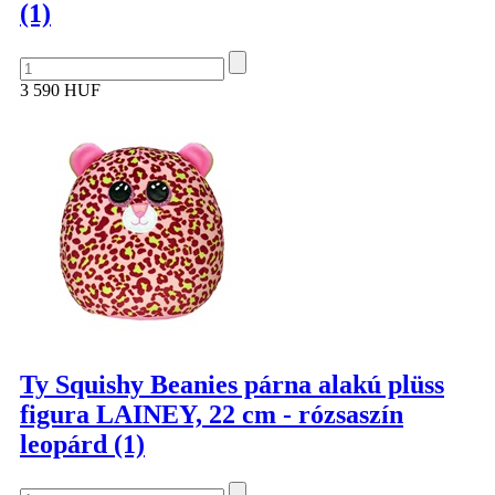
(1)
3 590 HUF
Ty Squishy Beanies párna alakú plüss
figura LAINEY, 22 cm - rózsaszín
leopárd (1)