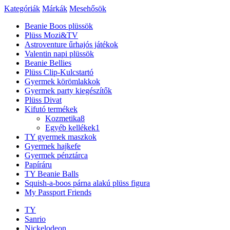
Kategóriák
Márkák
Mesehősök
Beanie Boos plüssök
Plüss Mozi&TV
Astroventure űrhajós játékok
Valentin napi plüssök
Beanie Bellies
Plüss Clip-Kulcstartó
Gyermek körömlakkok
Gyermek party kiegészítők
Plüss Divat
Kifutó termékek
Kozmetika
8
Egyéb kellékek
1
TY gyermek maszkok
Gyermek hajkefe
Gyermek pénztárca
Papíráru
TY Beanie Balls
Squish-a-boos párna alakú plüss figura
My Passport Friends
TY
Sanrio
Nickelodeon