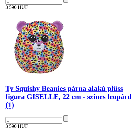
3 590 HUF
Ty Squishy Beanies párna alakú plüss
figura GISELLE, 22 cm - színes leopárd
(1)
3 590 HUF