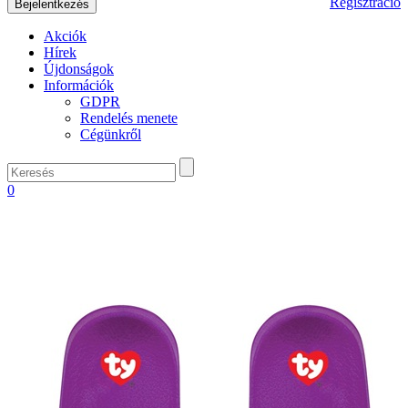
Regisztráció
Akciók
Hírek
Újdonságok
Információk
GDPR
Rendelés menete
Cégünkről
0