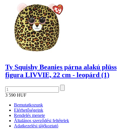
Ty Squishy Beanies párna alakú plüss
figura LIVVIE, 22 cm - leopárd (1)
3 590 HUF
Bemutatkozunk
Elérhetőségeink
Rendelés menete
Általános szerződési feltételek
Adatkezelési tájékoztató