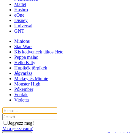
Mattel
Hasbro
eOne
Disney
Universal
GNT
Minions
Star Wars
Kis kedvencek titkos élete
Peppa malac
Hello Kitty
Hupikék törpikék
Jégvarázs
Mickey és Minnie
Monster High
Pókember
Verdák
Violetta
Jegyezz meg!
Mi a jelszavam?