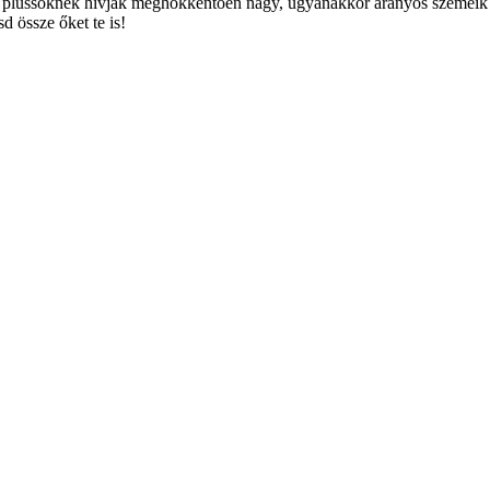
plüssöknek hívják meghökkentően nagy, ugyanakkor aranyos szemeik 
 össze őket te is!