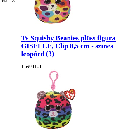
miatt. A
Ty Squishy Beanies plüss figura
GISELLE, Clip 8,5 cm - színes
leopárd (3)
1 690 HUF