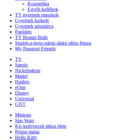
Kozmetika
Egyéb kellékek
TY gyermek maszkok
Gyermek hajkefe
Gyermek pénztárca
Papíráru
TY Beanie Balls
Squish-a-boos párna alakú plüss figura
My Passport Friends
TY
Sanrio
Nickelodeon
Mattel
Hasbro
eOne
Disney
Universal
GNT
Minions
Star Wars
Kis kedvencek titkos élete
Peppa malac
Hello Kitty