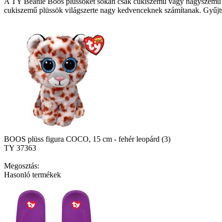
A TY Beanie Boos plüssöket sokan csak cukiszemű vagy nagyszemű 
cukiszemű plüssök világszerte nagy kedvenceknek számítanak. Gyűjtsd
BOOS plüss figura COCO, 15 cm - fehér leopárd (3)
TY 37363
Megosztás:
Hasonló termékek