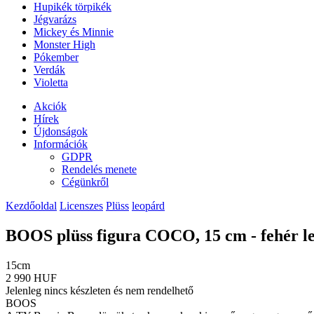
Hupikék törpikék
Jégvarázs
Mickey és Minnie
Monster High
Pókember
Verdák
Violetta
Akciók
Hírek
Újdonságok
Információk
GDPR
Rendelés menete
Cégünkről
Kezdőoldal
Licenszes
Plüss
leopárd
BOOS plüss figura COCO, 15 cm - fehér le
15cm
2 990 HUF
Jelenleg nincs készleten és nem rendelhető
BOOS