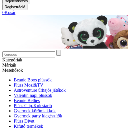
0
Kosár
Kategóriák
Márkák
Mesehősök
Beanie Boos plüssök
Plüss Mozi&TV
Astroventure űrhajós játékok
Valentin napi plüssök
Beanie Bellies
Plüss Clip-Kulcstartó
Gyermek körömlakkok
Gyermek party kiegészítők
Plüss Divat
Kifutó termékek