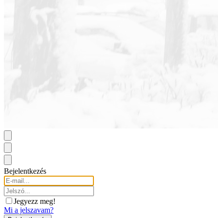
Bejelentkezés
Jegyezz meg!
Mi a jelszavam?