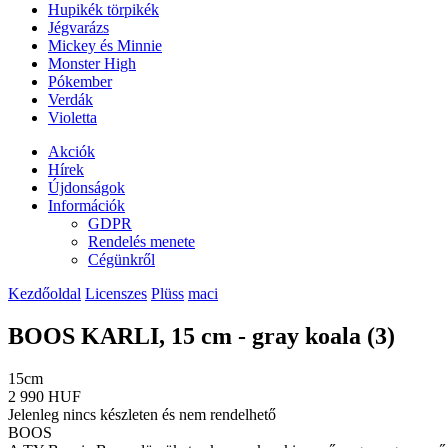
Hupikék törpikék
Jégvarázs
Mickey és Minnie
Monster High
Pókember
Verdák
Violetta
Akciók
Hírek
Újdonságok
Információk
GDPR
Rendelés menete
Cégünkről
Kezdőoldal
Licenszes
Plüss
maci
BOOS KARLI, 15 cm - gray koala (3)
15cm
2 990 HUF
Jelenleg nincs készleten és nem rendelhető
BOOS