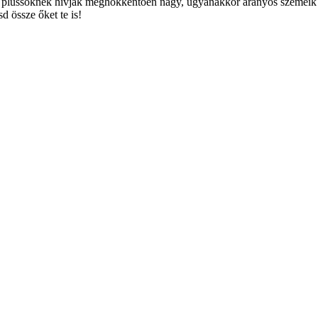
plüssöknek hívják meghökkentően nagy, ugyanakkor aranyos szemeik 
 össze őket te is!