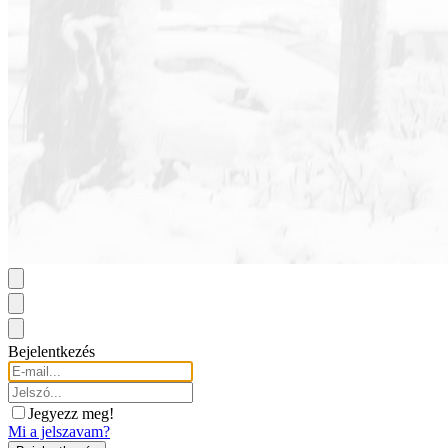
Bejelentkezés
Jegyezz meg!
Mi a jelszavam?