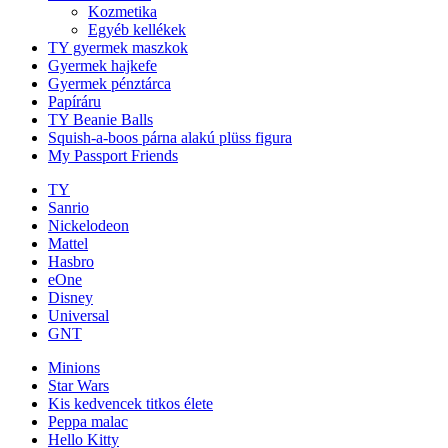
Kozmetika
Egyéb kellékek
TY gyermek maszkok
Gyermek hajkefe
Gyermek pénztárca
Papíráru
TY Beanie Balls
Squish-a-boos párna alakú plüss figura
My Passport Friends
TY
Sanrio
Nickelodeon
Mattel
Hasbro
eOne
Disney
Universal
GNT
Minions
Star Wars
Kis kedvencek titkos élete
Peppa malac
Hello Kitty