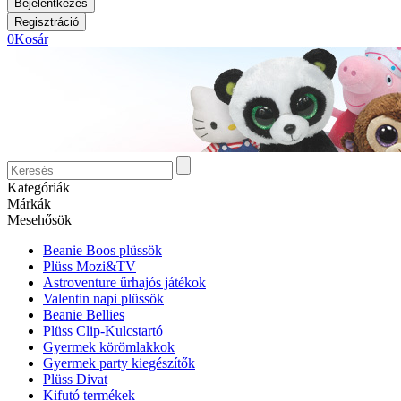
0
Kosár
Kategóriák
Márkák
Mesehősök
Beanie Boos plüssök
Plüss Mozi&TV
Astroventure űrhajós játékok
Valentin napi plüssök
Beanie Bellies
Plüss Clip-Kulcstartó
Gyermek körömlakkok
Gyermek party kiegészítők
Plüss Divat
Kifutó termékek