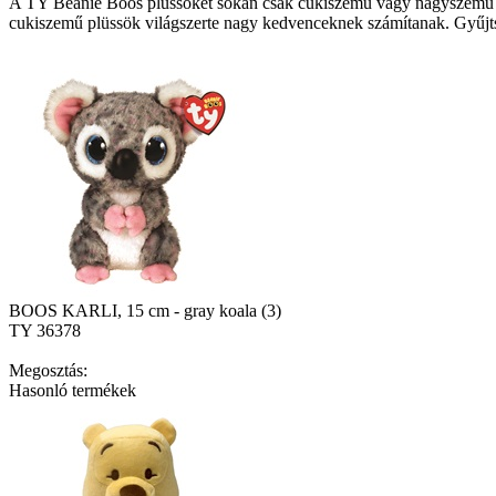
A TY Beanie Boos plüssöket sokan csak cukiszemű vagy nagyszemű 
cukiszemű plüssök világszerte nagy kedvenceknek számítanak. Gyűjtsd
BOOS KARLI, 15 cm - gray koala (3)
TY 36378
Megosztás:
Hasonló termékek