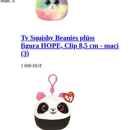
miatt. A
Ty Squishy Beanies plüss
figura HOPE, Clip 8,5 cm - maci
(3)
1 690 HUF