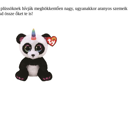
plüssöknek hívják meghökkentően nagy, ugyanakkor aranyos szemeik 
 össze őket te is!