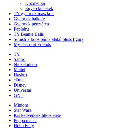
Kozmetika
Egyéb kellékek
TY gyermek maszkok
Gyermek hajkefe
Gyermek pénztárca
Papíráru
TY Beanie Balls
Squish-a-boos párna alakú plüss figura
My Passport Friends
TY
Sanrio
Nickelodeon
Mattel
Hasbro
eOne
Disney
Universal
GNT
Minions
Star Wars
Kis kedvencek titkos élete
Peppa malac
Hello Kitty