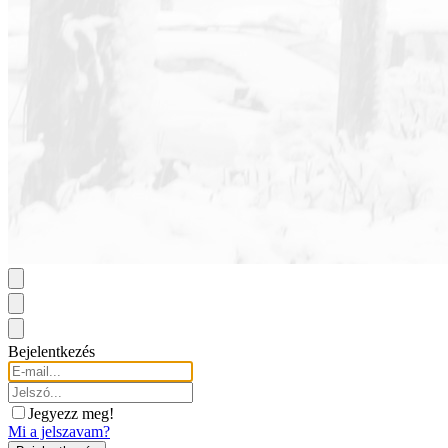
Bejelentkezés
Jegyezz meg!
Mi a jelszavam?