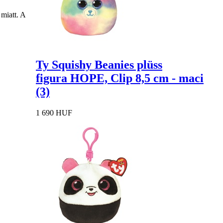
miatt. A
Ty Squishy Beanies plüss
figura HOPE, Clip 8,5 cm - maci
(3)
1 690 HUF