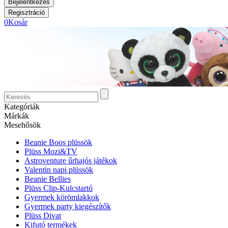
0
Kosár
Kategóriák
Márkák
Mesehősök
Beanie Boos plüssök
Plüss Mozi&TV
Astroventure űrhajós játékok
Valentin napi plüssök
Beanie Bellies
Plüss Clip-Kulcstartó
Gyermek körömlakkok
Gyermek party kiegészítők
Plüss Divat
Kifutó termékek