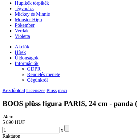
Hupikék törpikék
Jégvarázs
Mickey és Minnie
Monster High
Pókember
Verdák
Violetta
Akciók
Hírek
Újdonságok
Információk
GDPR
Rendelés menete
Cégünkről
Kezdőoldal
Licenszes
Plüss
maci
BOOS plüss figura PARIS, 24 cm - panda (
24cm
5 890 HUF
x
Raktáron