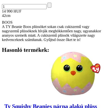
14 990 HUF
42cm
BOOS
A TY Beanie Boos plüssöket sokan csak cukiszemű vagy
nagyszemű plüssöknek hívják meghökkentően nagy, ugyanakkor
aranyos szemeik miatt. A cukiszemű plüssök világszerte nagy
kedvenceknek számítanak. Gyűjtsd össze őket te is!
Hasonló termékek:
Ty Squishy Beanies párna alakú plüss