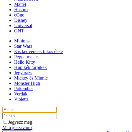
Mattel
Hasbro
eOne
Disney
Universal
GNT
Minions
Star Wars
Kis kedvencek titkos élete
Peppa malac
Hello Kitty
Hupikék törpikék
Jégvarázs
Mickey és Minnie
Monster High
Pókember
Verdák
Violetta
Jegyezz meg!
Mi a jelszavam?