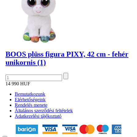
BOOS plüss figura PIXY, 42 cm - fehér
unikornis (1)
14 990 HUF
Bemutatkozunk
Elérhetőségeink
Rendelés menete
Általános szerződési feltételek
Adatkezelési tájékoztató