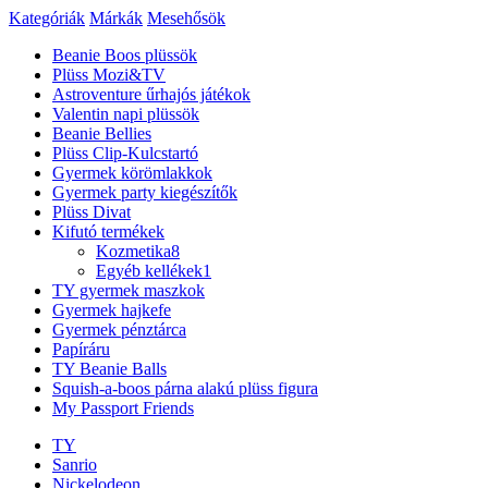
Kategóriák
Márkák
Mesehősök
Beanie Boos plüssök
Plüss Mozi&TV
Astroventure űrhajós játékok
Valentin napi plüssök
Beanie Bellies
Plüss Clip-Kulcstartó
Gyermek körömlakkok
Gyermek party kiegészítők
Plüss Divat
Kifutó termékek
Kozmetika
8
Egyéb kellékek
1
TY gyermek maszkok
Gyermek hajkefe
Gyermek pénztárca
Papíráru
TY Beanie Balls
Squish-a-boos párna alakú plüss figura
My Passport Friends
TY
Sanrio
Nickelodeon