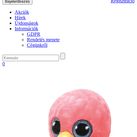
Regisztráció
Akciók
Hírek
Újdonságok
Információk
GDPR
Rendelés menete
Cégünkről
0