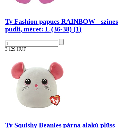
Ty Fashion papucs RAINBOW - színes
pudli, méret: L (36-38) (1)
3 129 HUF
Ty Squishy Beanies párna alakú plüss