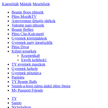
Kategóriák
Márkák
Mesehősök
Beanie Boos plüssök
Plüss Mozi&TV
Astroventure űrhajós játékok
Valentin napi plüssök
Beanie Bellies
Plüss Clip-Kulcstartó
Gyermek körömlakkok
Gyermek party kiegészítők
Plüss Divat
Kifutó termékek
Kozmetika
8
Egyéb kellékek
1
TY gyermek maszkok
Gyermek hajkefe
Gyermek pénztárca
Papíráru
TY Beanie Balls
Squish-a-boos párna alakú plüss figura
My Passport Friends
TY
Sanrio
Nickelodeon