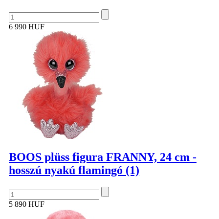
6 990 HUF
BOOS plüss figura FRANNY, 24 cm -
hosszú nyakú flamingó (1)
5 890 HUF