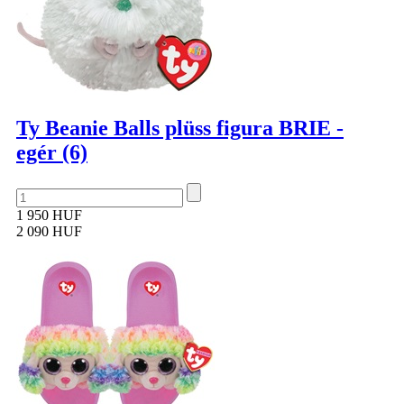
Ty Beanie Balls plüss figura BRIE -
egér (6)
1 950 HUF
2 090 HUF