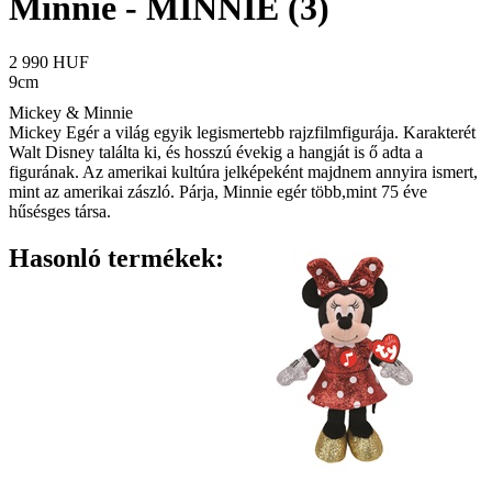
Minnie - MINNIE (3)
2 990 HUF
9cm
Mickey & Minnie
Mickey Egér a világ egyik legismertebb rajzfilmfigurája. Karakterét
Walt Disney találta ki, és hosszú évekig a hangját is ő adta a
figurának. Az amerikai kultúra jelképeként majdnem annyira ismert,
mint az amerikai zászló. Párja, Minnie egér több,mint 75 éve
hűsésges társa.
Hasonló termékek: