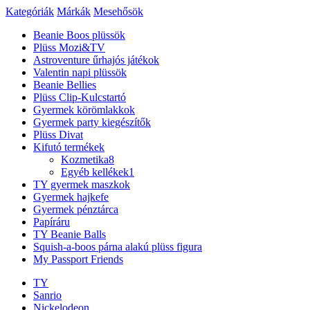
Kategóriák
Márkák
Mesehősök
Beanie Boos plüssök
Plüss Mozi&TV
Astroventure űrhajós játékok
Valentin napi plüssök
Beanie Bellies
Plüss Clip-Kulcstartó
Gyermek körömlakkok
Gyermek party kiegészítők
Plüss Divat
Kifutó termékek
Kozmetika
8
Egyéb kellékek
1
TY gyermek maszkok
Gyermek hajkefe
Gyermek pénztárca
Papíráru
TY Beanie Balls
Squish-a-boos párna alakú plüss figura
My Passport Friends
TY
Sanrio
Nickelodeon