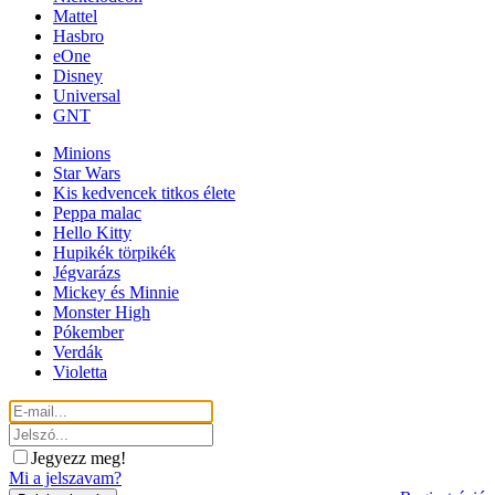
Mattel
Hasbro
eOne
Disney
Universal
GNT
Minions
Star Wars
Kis kedvencek titkos élete
Peppa malac
Hello Kitty
Hupikék törpikék
Jégvarázs
Mickey és Minnie
Monster High
Pókember
Verdák
Violetta
Jegyezz meg!
Mi a jelszavam?