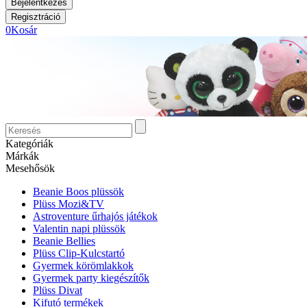
0
Kosár
Kategóriák
Márkák
Mesehősök
Beanie Boos plüssök
Plüss Mozi&TV
Astroventure űrhajós játékok
Valentin napi plüssök
Beanie Bellies
Plüss Clip-Kulcstartó
Gyermek körömlakkok
Gyermek party kiegészítők
Plüss Divat
Kifutó termékek