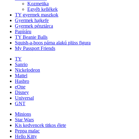
Kozmetika
Egyéb kellékek
TY gyermek maszkok
Gyermek hajkefe
Gyermek pénztárca
Papíráru
TY Beanie Balls
Squish-a-boos párna alakú plüss figura
My Passport Friends
TY
Sanrio
Nickelodeon
Mattel
Hasbro
eOne
Disney
Universal
GNT
Minions
Star Wars
Kis kedvencek titkos élete
Peppa malac
Hello Kitty