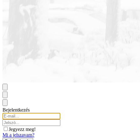
Bejelentkezés
Jegyezz meg!
Mi a jelszavam?