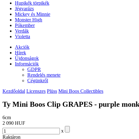
Hupikék törpikék
Jégvarázs
Mickey és Minnie
Monster High
Pókember
Verdák
Violetta
Akciók
Hírek
Újdonságok
Információk
GDPR
Rendelés menete
Cégünkről
Kezdőoldal
Licenszes
Plüss
Mini Boos Collectibles
Ty Mini Boos Clip GRAPES - purple monk
6cm
2 090 HUF
x
Raktáron