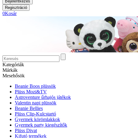
0
Kosár
Kategóriák
Márkák
Mesehősök
Beanie Boos plüssök
Plüss Mozi&TV
Astroventure űrhajós játékok
Valentin napi plüssök
Beanie Bellies
Plüss Clip-Kulcstartó
Gyermek körömlakkok
Gyermek party kiegészítők
Plüss Divat
Kifutó termékek