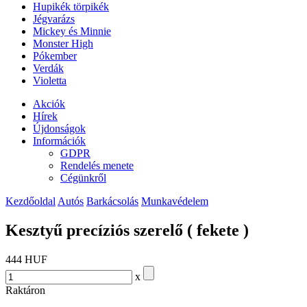
Hupikék törpikék
Jégvarázs
Mickey és Minnie
Monster High
Pókember
Verdák
Violetta
Akciók
Hírek
Újdonságok
Információk
GDPR
Rendelés menete
Cégünkről
Kezdőoldal
Autós
Barkácsolás
Munkavédelem
Kesztyű precíziós szerelő ( fekete )
444 HUF
x
Raktáron