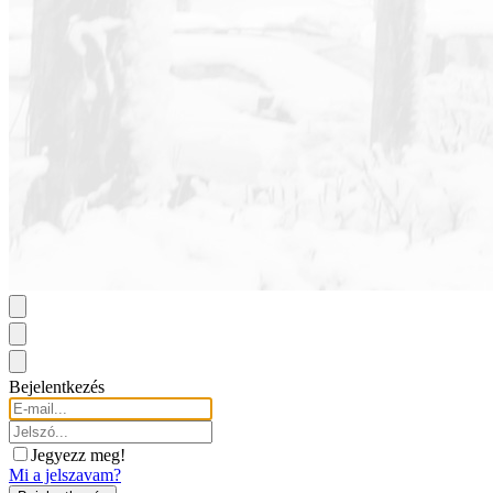
Bejelentkezés
Jegyezz meg!
Mi a jelszavam?