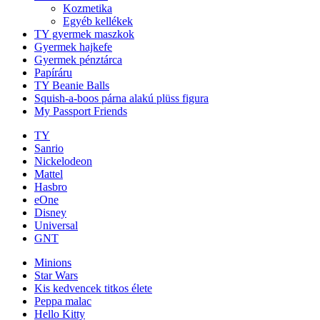
Kozmetika
Egyéb kellékek
TY gyermek maszkok
Gyermek hajkefe
Gyermek pénztárca
Papíráru
TY Beanie Balls
Squish-a-boos párna alakú plüss figura
My Passport Friends
TY
Sanrio
Nickelodeon
Mattel
Hasbro
eOne
Disney
Universal
GNT
Minions
Star Wars
Kis kedvencek titkos élete
Peppa malac
Hello Kitty