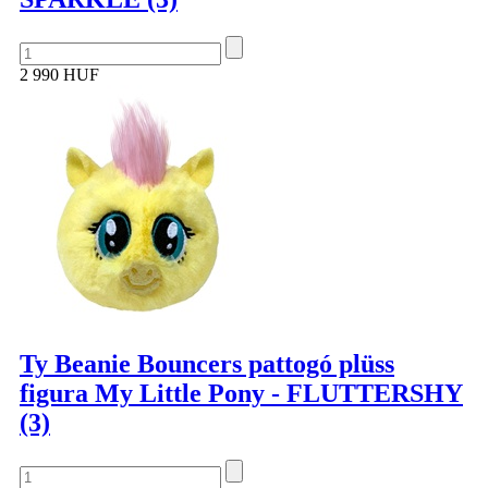
2 990 HUF
Ty Beanie Bouncers pattogó plüss
figura My Little Pony - FLUTTERSHY
(3)