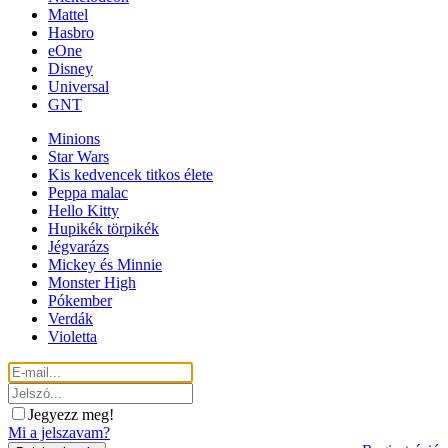
Mattel
Hasbro
eOne
Disney
Universal
GNT
Minions
Star Wars
Kis kedvencek titkos élete
Peppa malac
Hello Kitty
Hupikék törpikék
Jégvarázs
Mickey és Minnie
Monster High
Pókember
Verdák
Violetta
Jegyezz meg!
Mi a jelszavam?