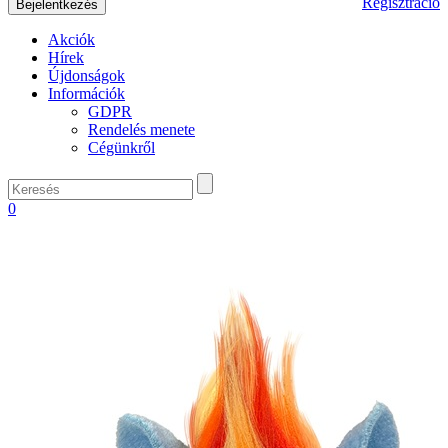
Regisztráció
Akciók
Hírek
Újdonságok
Információk
GDPR
Rendelés menete
Cégünkről
0