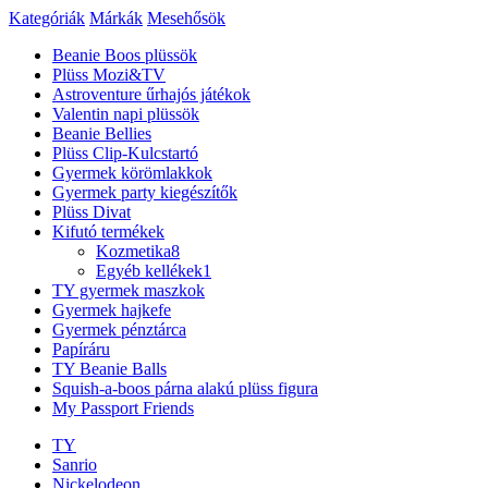
Kategóriák
Márkák
Mesehősök
Beanie Boos plüssök
Plüss Mozi&TV
Astroventure űrhajós játékok
Valentin napi plüssök
Beanie Bellies
Plüss Clip-Kulcstartó
Gyermek körömlakkok
Gyermek party kiegészítők
Plüss Divat
Kifutó termékek
Kozmetika
8
Egyéb kellékek
1
TY gyermek maszkok
Gyermek hajkefe
Gyermek pénztárca
Papíráru
TY Beanie Balls
Squish-a-boos párna alakú plüss figura
My Passport Friends
TY
Sanrio
Nickelodeon