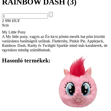
RAINBOW DASH (3)
2 990 HUF
9cm
My Little Pony
A My little pony, vagyis az Én kicsi pónim mesék hat póni közötti
varázslatos barátságról szólnak. Fluttershy, Pinkie Pie, Applejack,
Rainbow Dash, Rarity és Twilight Sparkle mind más karakterek, de
egymásra mindig számíthatnak.
Hasonló termékek: