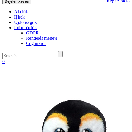
Regisztráció
Akciók
Hírek
Újdonságok
Információk
GDPR
Rendelés menete
Cégünkről
0