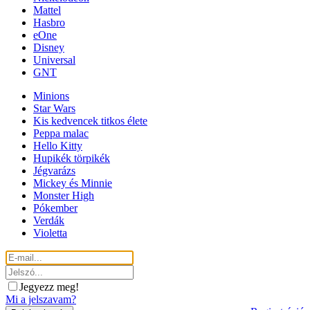
Mattel
Hasbro
eOne
Disney
Universal
GNT
Minions
Star Wars
Kis kedvencek titkos élete
Peppa malac
Hello Kitty
Hupikék törpikék
Jégvarázs
Mickey és Minnie
Monster High
Pókember
Verdák
Violetta
Jegyezz meg!
Mi a jelszavam?