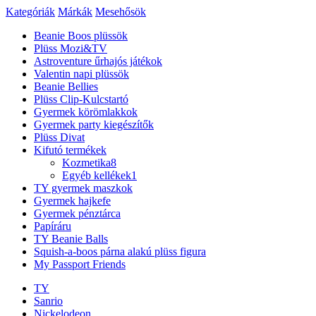
Kategóriák
Márkák
Mesehősök
Beanie Boos plüssök
Plüss Mozi&TV
Astroventure űrhajós játékok
Valentin napi plüssök
Beanie Bellies
Plüss Clip-Kulcstartó
Gyermek körömlakkok
Gyermek party kiegészítők
Plüss Divat
Kifutó termékek
Kozmetika
8
Egyéb kellékek
1
TY gyermek maszkok
Gyermek hajkefe
Gyermek pénztárca
Papíráru
TY Beanie Balls
Squish-a-boos párna alakú plüss figura
My Passport Friends
TY
Sanrio
Nickelodeon