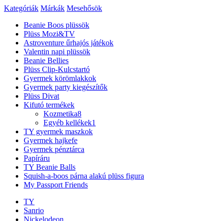
Kategóriák
Márkák
Mesehősök
Beanie Boos plüssök
Plüss Mozi&TV
Astroventure űrhajós játékok
Valentin napi plüssök
Beanie Bellies
Plüss Clip-Kulcstartó
Gyermek körömlakkok
Gyermek party kiegészítők
Plüss Divat
Kifutó termékek
Kozmetika
8
Egyéb kellékek
1
TY gyermek maszkok
Gyermek hajkefe
Gyermek pénztárca
Papíráru
TY Beanie Balls
Squish-a-boos párna alakú plüss figura
My Passport Friends
TY
Sanrio
Nickelodeon