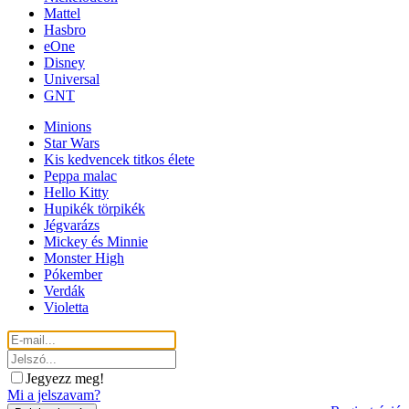
Mattel
Hasbro
eOne
Disney
Universal
GNT
Minions
Star Wars
Kis kedvencek titkos élete
Peppa malac
Hello Kitty
Hupikék törpikék
Jégvarázs
Mickey és Minnie
Monster High
Pókember
Verdák
Violetta
Jegyezz meg!
Mi a jelszavam?