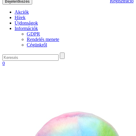
Regisztráció
Akciók
Hírek
Újdonságok
Információk
GDPR
Rendelés menete
Cégünkről
0