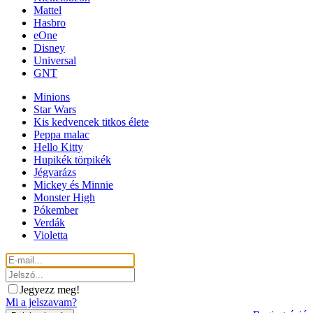
Mattel
Hasbro
eOne
Disney
Universal
GNT
Minions
Star Wars
Kis kedvencek titkos élete
Peppa malac
Hello Kitty
Hupikék törpikék
Jégvarázs
Mickey és Minnie
Monster High
Pókember
Verdák
Violetta
Jegyezz meg!
Mi a jelszavam?