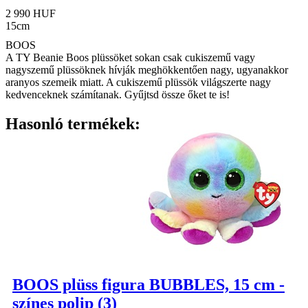
2 990 HUF
15cm
BOOS
A TY Beanie Boos plüssöket sokan csak cukiszemű vagy
nagyszemű plüssöknek hívják meghökkentően nagy, ugyanakkor
aranyos szemeik miatt. A cukiszemű plüssök világszerte nagy
kedvenceknek számítanak. Gyűjtsd össze őket te is!
Hasonló termékek:
BOOS plüss figura BUBBLES, 15 cm -
színes polip (3)