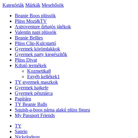
Kategóriák
Márkák
Mesehősök
Beanie Boos plüssök
Plüss Mozi&TV
Astroventure űrhajós játékok
Valentin napi plüssök
Beanie Bellies
Plüss Clip-Kulcstartó
Gyermek körömlakkok
Gyermek party kiegészítők
Plüss Divat
Kifutó termékek
Kozmetika
8
Egyéb kellékek
1
TY gyermek maszkok
Gyermek hajkefe
Gyermek pénztárca
Papíráru
TY Beanie Balls
Squish-a-boos párna alakú plüss figura
My Passport Friends
TY
Sanrio
Nickelodeon