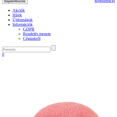
Regisztráció
Akciók
Hírek
Újdonságok
Információk
GDPR
Rendelés menete
Cégünkről
0