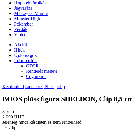
Hupikék törpikék
Jégvarázs
Mickey és Minnie
Monster High
Pókember
Verdák
Violetta
Akciók
Hírek
Újdonságok
Információk
GDPR
Rendelés menete
Cégünkről
Kezdőoldal
Licenszes
Plüss
polip
BOOS plüss figura SHELDON, Clip 8,5 cm 
8,5cm
2 090 HUF
Jelenleg nincs készleten és nem rendelhető
Ty Clip