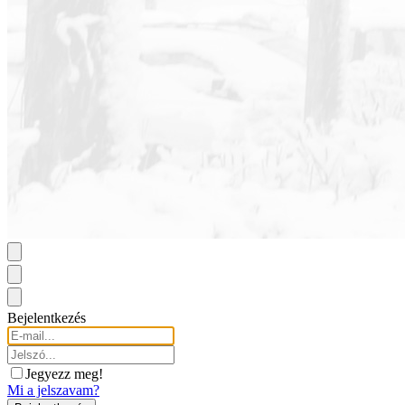
Bejelentkezés
Jegyezz meg!
Mi a jelszavam?