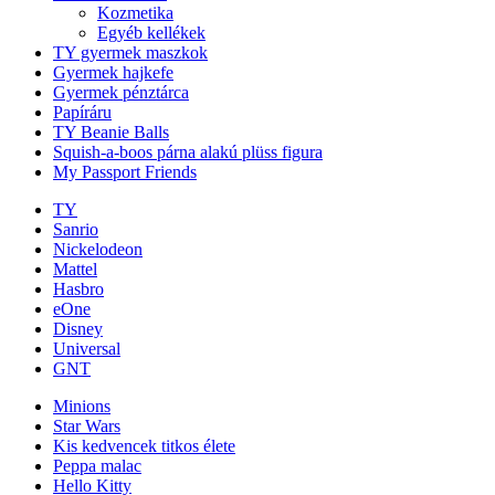
Kozmetika
Egyéb kellékek
TY gyermek maszkok
Gyermek hajkefe
Gyermek pénztárca
Papíráru
TY Beanie Balls
Squish-a-boos párna alakú plüss figura
My Passport Friends
TY
Sanrio
Nickelodeon
Mattel
Hasbro
eOne
Disney
Universal
GNT
Minions
Star Wars
Kis kedvencek titkos élete
Peppa malac
Hello Kitty