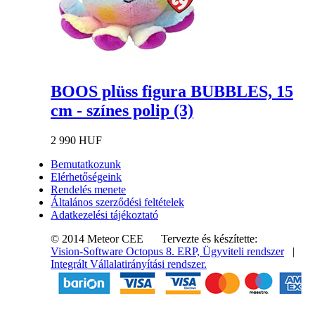
BOOS plüss figura BUBBLES, 15
cm - színes polip (3)
2 990 HUF
Bemutatkozunk
Elérhetőségeink
Rendelés menete
Általános szerződési feltételek
Adatkezelési tájékoztató
© 2014 Meteor CEE
Tervezte és készítette:
Vision-Software Octopus 8.
ERP, Ügyviteli rendszer
|
Integrált Vállalatirányítási rendszer.