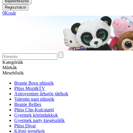
0
Kosár
Kategóriák
Márkák
Mesehősök
Beanie Boos plüssök
Plüss Mozi&TV
Astroventure űrhajós játékok
Valentin napi plüssök
Beanie Bellies
Plüss Clip-Kulcstartó
Gyermek körömlakkok
Gyermek party kiegészítők
Plüss Divat
Kifutó termékek