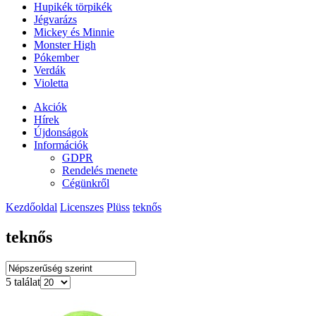
Hupikék törpikék
Jégvarázs
Mickey és Minnie
Monster High
Pókember
Verdák
Violetta
Akciók
Hírek
Újdonságok
Információk
GDPR
Rendelés menete
Cégünkről
Kezdőoldal
Licenszes
Plüss
teknős
teknős
5 találat