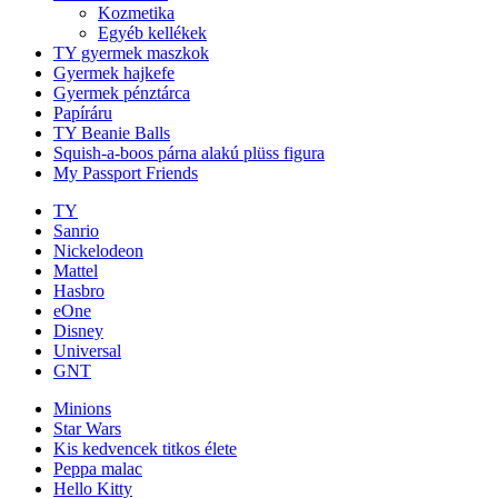
Kozmetika
Egyéb kellékek
TY gyermek maszkok
Gyermek hajkefe
Gyermek pénztárca
Papíráru
TY Beanie Balls
Squish-a-boos párna alakú plüss figura
My Passport Friends
TY
Sanrio
Nickelodeon
Mattel
Hasbro
eOne
Disney
Universal
GNT
Minions
Star Wars
Kis kedvencek titkos élete
Peppa malac
Hello Kitty