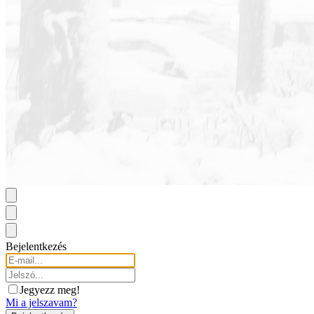
Bejelentkezés
Jegyezz meg!
Mi a jelszavam?