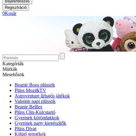
0
Kosár
Kategóriák
Márkák
Mesehősök
Beanie Boos plüssök
Plüss Mozi&TV
Astroventure űrhajós játékok
Valentin napi plüssök
Beanie Bellies
Plüss Clip-Kulcstartó
Gyermek körömlakkok
Gyermek party kiegészítők
Plüss Divat
Kifutó termékek