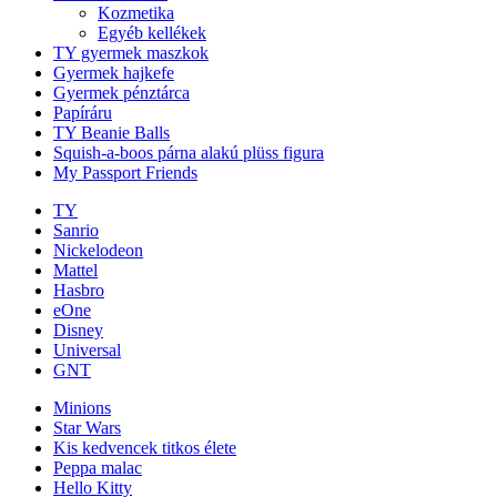
Kozmetika
Egyéb kellékek
TY gyermek maszkok
Gyermek hajkefe
Gyermek pénztárca
Papíráru
TY Beanie Balls
Squish-a-boos párna alakú plüss figura
My Passport Friends
TY
Sanrio
Nickelodeon
Mattel
Hasbro
eOne
Disney
Universal
GNT
Minions
Star Wars
Kis kedvencek titkos élete
Peppa malac
Hello Kitty