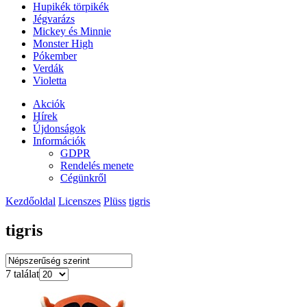
Hupikék törpikék
Jégvarázs
Mickey és Minnie
Monster High
Pókember
Verdák
Violetta
Akciók
Hírek
Újdonságok
Információk
GDPR
Rendelés menete
Cégünkről
Kezdőoldal
Licenszes
Plüss
tigris
tigris
7 találat