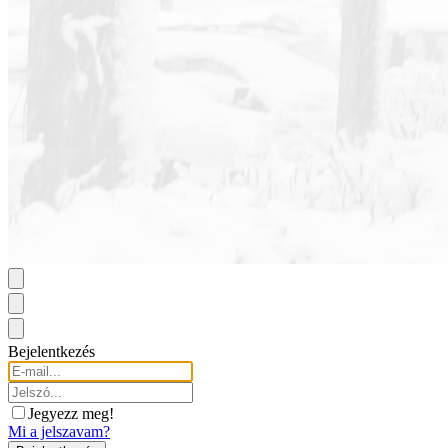
Bejelentkezés
Jegyezz meg!
Mi a jelszavam?