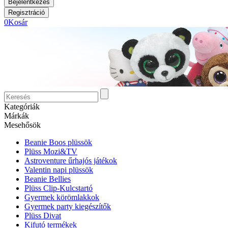
0
Kosár
Kategóriák
Márkák
Mesehősök
Beanie Boos plüssök
Plüss Mozi&TV
Astroventure űrhajós játékok
Valentin napi plüssök
Beanie Bellies
Plüss Clip-Kulcstartó
Gyermek körömlakkok
Gyermek party kiegészítők
Plüss Divat
Kifutó termékek