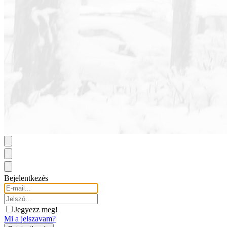
Bejelentkezés
Jegyezz meg!
Mi a jelszavam?