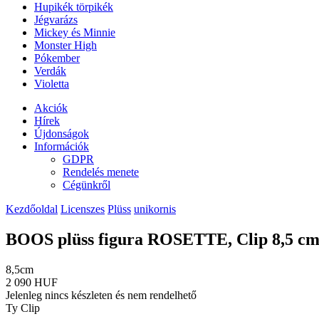
Hupikék törpikék
Jégvarázs
Mickey és Minnie
Monster High
Pókember
Verdák
Violetta
Akciók
Hírek
Újdonságok
Információk
GDPR
Rendelés menete
Cégünkről
Kezdőoldal
Licenszes
Plüss
unikornis
BOOS plüss figura ROSETTE, Clip 8,5 cm - 
8,5cm
2 090 HUF
Jelenleg nincs készleten és nem rendelhető
Ty Clip