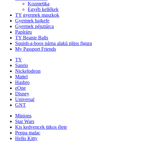
Kozmetika
Egyéb kellékek
TY gyermek maszkok
Gyermek hajkefe
Gyermek pénztárca
Papíráru
TY Beanie Balls
Squish-a-boos párna alakú plüss figura
My Passport Friends
TY
Sanrio
Nickelodeon
Mattel
Hasbro
eOne
Disney
Universal
GNT
Minions
Star Wars
Kis kedvencek titkos élete
Peppa malac
Hello Kitty