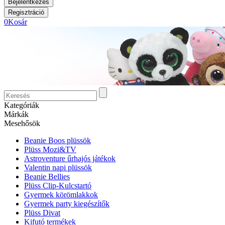
0
Kosár
Kategóriák
Márkák
Mesehősök
Beanie Boos plüssök
Plüss Mozi&TV
Astroventure űrhajós játékok
Valentin napi plüssök
Beanie Bellies
Plüss Clip-Kulcstartó
Gyermek körömlakkok
Gyermek party kiegészítők
Plüss Divat
Kifutó termékek