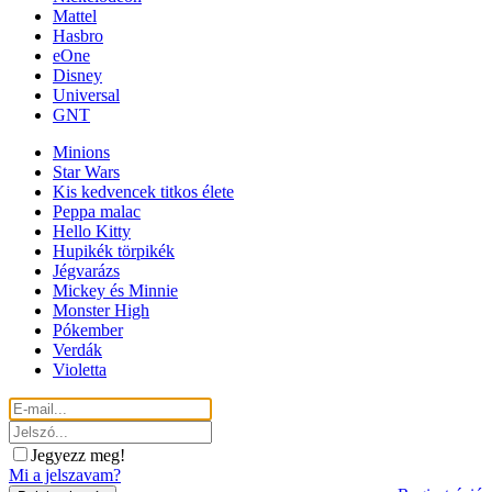
Mattel
Hasbro
eOne
Disney
Universal
GNT
Minions
Star Wars
Kis kedvencek titkos élete
Peppa malac
Hello Kitty
Hupikék törpikék
Jégvarázs
Mickey és Minnie
Monster High
Pókember
Verdák
Violetta
Jegyezz meg!
Mi a jelszavam?