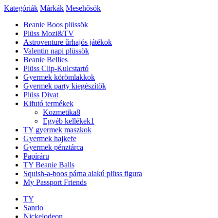
Kategóriák
Márkák
Mesehősök
Beanie Boos plüssök
Plüss Mozi&TV
Astroventure űrhajós játékok
Valentin napi plüssök
Beanie Bellies
Plüss Clip-Kulcstartó
Gyermek körömlakkok
Gyermek party kiegészítők
Plüss Divat
Kifutó termékek
Kozmetika
8
Egyéb kellékek
1
TY gyermek maszkok
Gyermek hajkefe
Gyermek pénztárca
Papíráru
TY Beanie Balls
Squish-a-boos párna alakú plüss figura
My Passport Friends
TY
Sanrio
Nickelodeon