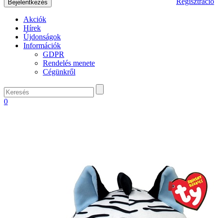
Regisztráció
Akciók
Hírek
Újdonságok
Információk
GDPR
Rendelés menete
Cégünkről
0