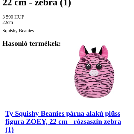
22 cm - zebra (1)
3 590 HUF
22cm
Squishy Beanies
Hasonló termékek:
Ty Squishy Beanies párna alakú plüss
figura ZOEY, 22 cm - rózsaszín zebra
(1)