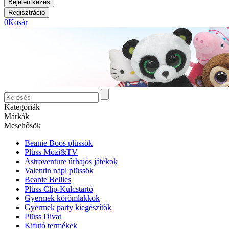
0
Kosár
Kategóriák
Márkák
Mesehősök
Beanie Boos plüssök
Plüss Mozi&TV
Astroventure űrhajós játékok
Valentin napi plüssök
Beanie Bellies
Plüss Clip-Kulcstartó
Gyermek körömlakkok
Gyermek party kiegészítők
Plüss Divat
Kifutó termékek