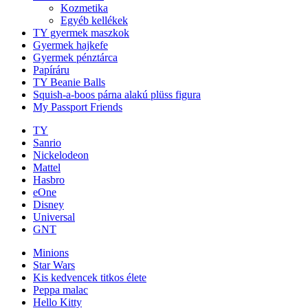
Kozmetika
Egyéb kellékek
TY gyermek maszkok
Gyermek hajkefe
Gyermek pénztárca
Papíráru
TY Beanie Balls
Squish-a-boos párna alakú plüss figura
My Passport Friends
TY
Sanrio
Nickelodeon
Mattel
Hasbro
eOne
Disney
Universal
GNT
Minions
Star Wars
Kis kedvencek titkos élete
Peppa malac
Hello Kitty