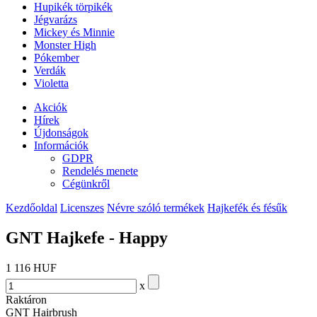
Hupikék törpikék
Jégvarázs
Mickey és Minnie
Monster High
Pókember
Verdák
Violetta
Akciók
Hírek
Újdonságok
Információk
GDPR
Rendelés menete
Cégünkről
Kezdőoldal
Licenszes
Névre szóló termékek
Hajkefék és fésűk
GNT Hajkefe - Happy
1 116 HUF
x
Raktáron
GNT Hairbrush