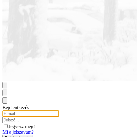
Bejelentkezés
Jegyezz meg!
Mi a jelszavam?