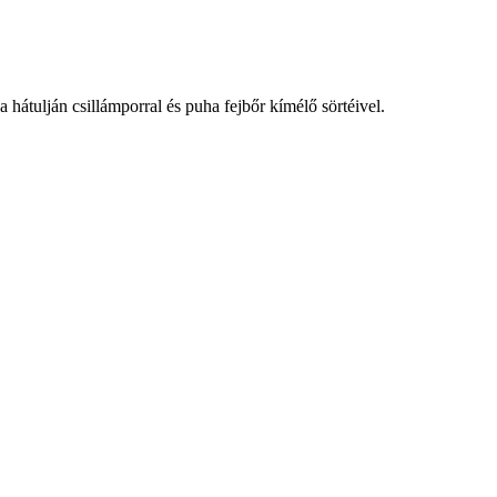
hátulján csillámporral és puha fejbőr kímélő sörtéivel.