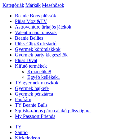
Kategóriák
Márkák
Mesehősök
Beanie Boos plüssök
Plüss Mozi&TV
Astroventure űrhajós játékok
Valentin napi plüssök
Beanie Bellies
Plüss Clip-Kulcstartó
Gyermek körömlakkok
Gyermek party kiegészítők
Plüss Divat
Kifutó termékek
Kozmetika
8
Egyéb kellékek
1
TY gyermek maszkok
Gyermek hajkefe
Gyermek pénztárca
Papíráru
TY Beanie Balls
Squish-a-boos párna alakú plüss figura
My Passport Friends
TY
Sanrio
Nickelodeon