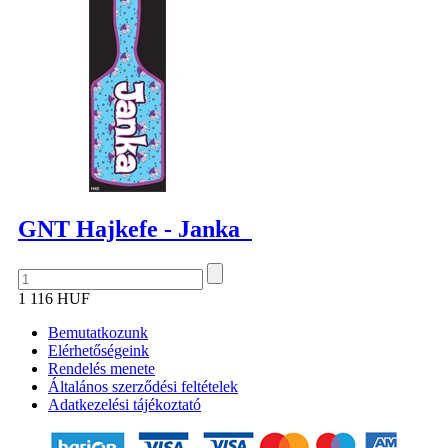
GNT Hajkefe - Janka
1 116 HUF
Bemutatkozunk
Elérhetőségeink
Rendelés menete
Általános szerződési feltételek
Adatkezelési tájékoztató