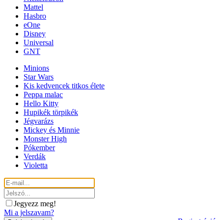
Mattel
Hasbro
eOne
Disney
Universal
GNT
Minions
Star Wars
Kis kedvencek titkos élete
Peppa malac
Hello Kitty
Hupikék törpikék
Jégvarázs
Mickey és Minnie
Monster High
Pókember
Verdák
Violetta
Jegyezz meg!
Mi a jelszavam?