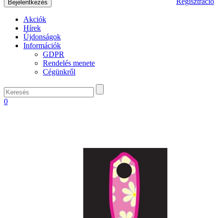
Regisztráció
Akciók
Hírek
Újdonságok
Információk
GDPR
Rendelés menete
Cégünkről
0