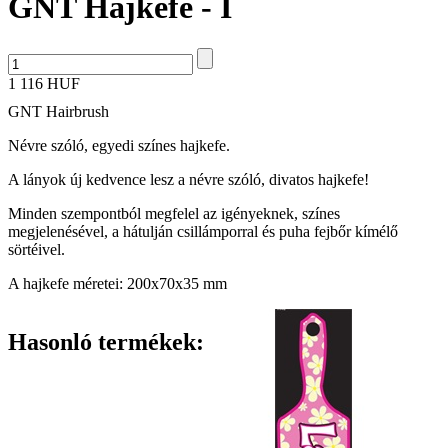
GNT Hajkefe - I
1 116 HUF
GNT Hairbrush
Névre szóló, egyedi színes hajkefe.
A lányok új kedvence lesz a névre szóló, divatos hajkefe!
Minden szempontból megfelel az igényeknek, színes
megjelenésével, a hátulján csillámporral és puha fejbőr kímélő
sörtéivel.
A hajkefe méretei: 200x70x35 mm
Hasonló termékek: