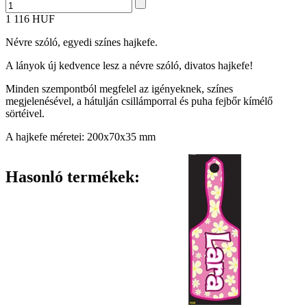
1 116 HUF
Névre szóló, egyedi színes hajkefe.
A lányok új kedvence lesz a névre szóló, divatos hajkefe!
Minden szempontból megfelel az igényeknek, színes
megjelenésével, a hátulján csillámporral és puha fejbőr kímélő
sörtéivel.
A hajkefe méretei: 200x70x35 mm
Hasonló termékek: