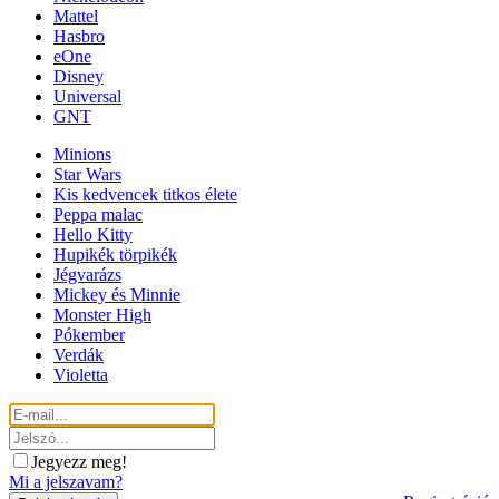
Mattel
Hasbro
eOne
Disney
Universal
GNT
Minions
Star Wars
Kis kedvencek titkos élete
Peppa malac
Hello Kitty
Hupikék törpikék
Jégvarázs
Mickey és Minnie
Monster High
Pókember
Verdák
Violetta
Jegyezz meg!
Mi a jelszavam?