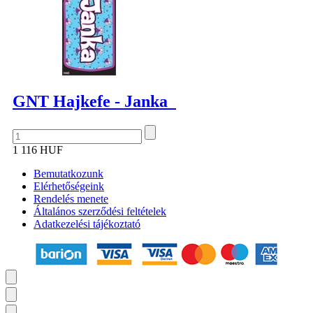
GNT Hajkefe - Janka
1 116 HUF
Bemutatkozunk
Elérhetőségeink
Rendelés menete
Általános szerződési feltételek
Adatkezelési tájékoztató