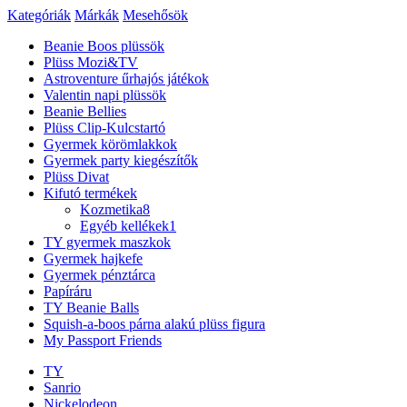
Kategóriák
Márkák
Mesehősök
Beanie Boos plüssök
Plüss Mozi&TV
Astroventure űrhajós játékok
Valentin napi plüssök
Beanie Bellies
Plüss Clip-Kulcstartó
Gyermek körömlakkok
Gyermek party kiegészítők
Plüss Divat
Kifutó termékek
Kozmetika
8
Egyéb kellékek
1
TY gyermek maszkok
Gyermek hajkefe
Gyermek pénztárca
Papíráru
TY Beanie Balls
Squish-a-boos párna alakú plüss figura
My Passport Friends
TY
Sanrio
Nickelodeon