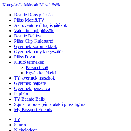
Kategóriák
Márkák
Mesehősök
Beanie Boos plüssök
Plüss Mozi&TV
Astroventure űrhajós játékok
Valentin napi plüssök
Beanie Bellies
Plüss Clip-Kulcstartó
Gyermek körömlakkok
Gyermek party kiegészítők
Plüss Divat
Kifutó termékek
Kozmetika
8
Egyéb kellékek
1
TY gyermek maszkok
Gyermek hajkefe
Gyermek pénztárca
Papíráru
TY Beanie Balls
Squish-a-boos párna alakú plüss figura
My Passport Friends
TY
Sanrio
Nickelodeon