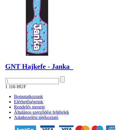
GNT Hajkefe - Janka
1 116 HUF
Bemutatkozunk
Elérhetőségeink
Rendelés menete
Általános szerződési feltételek
Adatkezelési tájékoztató