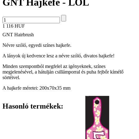
GNT Hajkefe - LOL
1 116 HUF
GNT Hairbrush
Névre szóló, egyedi színes hajkefe.
A lányok új kedvence lesz a névre szóló, divatos hajkefe!
Minden szempontból megfelel az igényeknek, színes
megjelenésével, a hátulján csillámporral és puha fejbőr kímélő
sörtéivel.
A hajkefe méretei: 200x70x35 mm
Hasonló termékek: