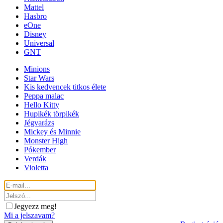
Mattel
Hasbro
eOne
Disney
Universal
GNT
Minions
Star Wars
Kis kedvencek titkos élete
Peppa malac
Hello Kitty
Hupikék törpikék
Jégvarázs
Mickey és Minnie
Monster High
Pókember
Verdák
Violetta
Jegyezz meg!
Mi a jelszavam?