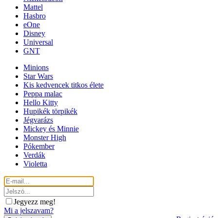
Mattel
Hasbro
eOne
Disney
Universal
GNT
Minions
Star Wars
Kis kedvencek titkos élete
Peppa malac
Hello Kitty
Hupikék törpikék
Jégvarázs
Mickey és Minnie
Monster High
Pókember
Verdák
Violetta
Jegyezz meg!
Mi a jelszavam?