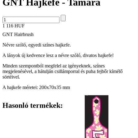
GNT Hajkefe - Tamara
1 116 HUF
GNT Hairbrush
Névre szóló, egyedi színes hajkefe.
A lányok új kedvence lesz a névre szóló, divatos hajkefe!
Minden szempontból megfelel az igényeknek, színes
megjelenésével, a hátulján csillámporral és puha fejbőr kímélő
sörtéivel.
A hajkefe méretei: 200x70x35 mm
Hasonló termékek: