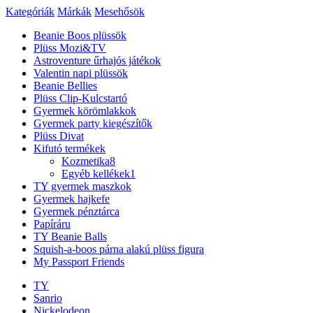
Kategóriák
Márkák
Mesehősök
Beanie Boos plüssök
Plüss Mozi&TV
Astroventure űrhajós játékok
Valentin napi plüssök
Beanie Bellies
Plüss Clip-Kulcstartó
Gyermek körömlakkok
Gyermek party kiegészítők
Plüss Divat
Kifutó termékek
Kozmetika
8
Egyéb kellékek
1
TY gyermek maszkok
Gyermek hajkefe
Gyermek pénztárca
Papíráru
TY Beanie Balls
Squish-a-boos párna alakú plüss figura
My Passport Friends
TY
Sanrio
Nickelodeon