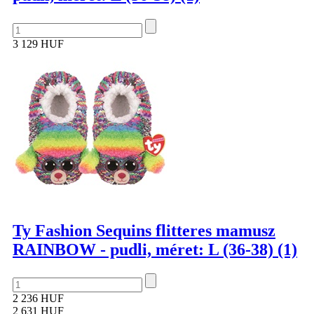
3 129 HUF
Ty Fashion Sequins flitteres mamusz
RAINBOW - pudli, méret: L (36-38) (1)
2 236 HUF
2 631 HUF