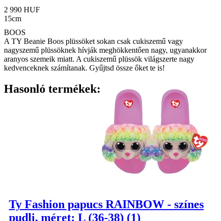
2 990 HUF
15cm
BOOS
A TY Beanie Boos plüssöket sokan csak cukiszemű vagy
nagyszemű plüssöknek hívják meghökkentően nagy, ugyanakkor
aranyos szemeik miatt. A cukiszemű plüssök világszerte nagy
kedvenceknek számítanak. Gyűjtsd össze őket te is!
Hasonló termékek:
Ty Fashion papucs RAINBOW - színes
pudli, méret: L (36-38) (1)