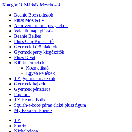
Kategóriák
Márkák
Mesehősök
Beanie Boos plüssök
Plüss Mozi&TV
Astroventure űrhajós játékok
Valentin napi plüssök
Beanie Bellies
Plüss Clip-Kulcstartó
Gyermek körömlakkok
Gyermek party kiegészítők
Plüss Divat
Kifutó termékek
Kozmetika
8
Egyéb kellékek
1
TY gyermek maszkok
Gyermek hajkefe
Gyermek pénztárca
Papíráru
TY Beanie Balls
Squish-a-boos párna alakú plüss figura
My Passport Friends
TY
Sanrio
Nickelodeon