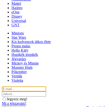
Mattel
Hasbro
eOne
Disney
Universal
GNT
Minions
Star Wars
Kis kedvencek titkos élete
Peppa malac
Hello Kitty
Hupikék törpikék
Jégvarázs
Mickey és Minnie
Monster High
Pókember
Verdák
Violetta
Jegyezz meg!
Mi a jelszavam?