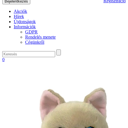
Regisztráció
Akciók
Hírek
Újdonságok
Információk
GDPR
Rendelés menete
Cégünkről
0