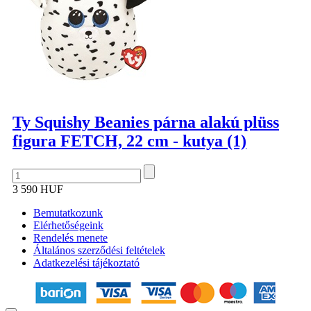
Ty Squishy Beanies párna alakú plüss
figura FETCH, 22 cm - kutya (1)
3 590 HUF
Bemutatkozunk
Elérhetőségeink
Rendelés menete
Általános szerződési feltételek
Adatkezelési tájékoztató