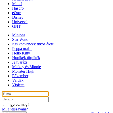
Mattel
Hasbro
eOne
Disney
Universal
GNT
Minions
Star Wars
Kis kedvencek titkos élete
Peppa malac
Hello Kitty
Hupikék törpikék
Jégvarázs
Mickey és Minnie
Monster High
Pókember
Verdák
Violetta
Jegyezz meg!
Mi a jelszavam?