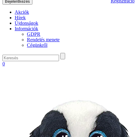
Regisztráció
Akciók
Hírek
Újdonságok
Információk
GDPR
Rendelés menete
Cégünkről
0