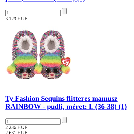
3 129 HUF
Ty Fashion Sequins flitteres mamusz
RAINBOW - pudli, méret: L (36-38) (1)
2 236 HUF
2 631 HUF