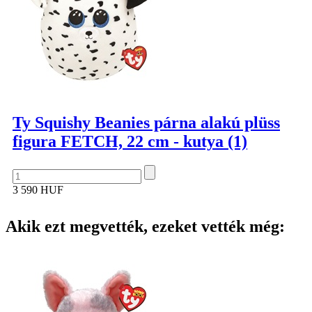
Ty Squishy Beanies párna alakú plüss
figura FETCH, 22 cm - kutya (1)
3 590 HUF
Akik ezt megvették, ezeket vették még: