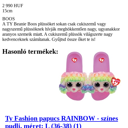
2 990 HUF
15cm
BOOS
A TY Beanie Boos plüssöket sokan csak cukiszemű vagy
nagyszemű plüssöknek hívják meghökkentően nagy, ugyanakkor
aranyos szemeik miatt. A cukiszemű plüssök világszerte nagy
kedvenceknek számítanak. Gyűjtsd össze őket te is!
Hasonló termékek:
Ty Fashion papucs RAINBOW - színes
pudli, méret: L (36-38) (1)