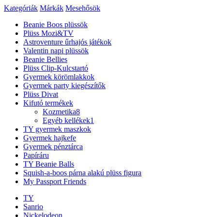
Kategóriák
Márkák
Mesehősök
Beanie Boos plüssök
Plüss Mozi&TV
Astroventure űrhajós játékok
Valentin napi plüssök
Beanie Bellies
Plüss Clip-Kulcstartó
Gyermek körömlakkok
Gyermek party kiegészítők
Plüss Divat
Kifutó termékek
Kozmetika
8
Egyéb kellékek
1
TY gyermek maszkok
Gyermek hajkefe
Gyermek pénztárca
Papíráru
TY Beanie Balls
Squish-a-boos párna alakú plüss figura
My Passport Friends
TY
Sanrio
Nickelodeon