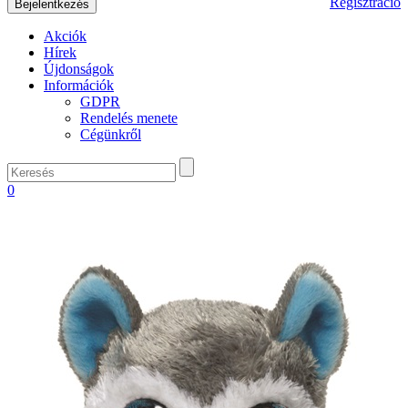
Regisztráció
Akciók
Hírek
Újdonságok
Információk
GDPR
Rendelés menete
Cégünkről
0