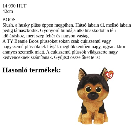
14 990 HUF
42cm
BOOS
Slush, a husky plüss éppen megpihen. Hátsó lábain ül, mellső lábain
pedig támaszkodik. Gyönyörű bundája alkalmazkodott a téli
időjáráshoz, mert szép fehér és nagyon vastag.
A TY Beanie Boos plüssöket sokan csak cukiszemű vagy
nagyszemű plüssöknek hívják meghökkentően nagy, ugyanakkor
aranyos szemeik miatt. A cukiszemű plüssök világszerte nagy
kedvenceknek számítanak. Gyűjtsd össze őket te is!
Hasonló termékek: