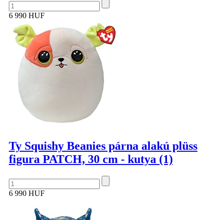
6 990 HUF
Ty Squishy Beanies párna alakú plüss
figura PATCH, 30 cm - kutya (1)
6 990 HUF