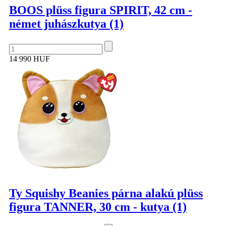
BOOS plüss figura SPIRIT, 42 cm -
német juhászkutya (1)
14 990 HUF
Ty Squishy Beanies párna alakú plüss
figura TANNER, 30 cm - kutya (1)