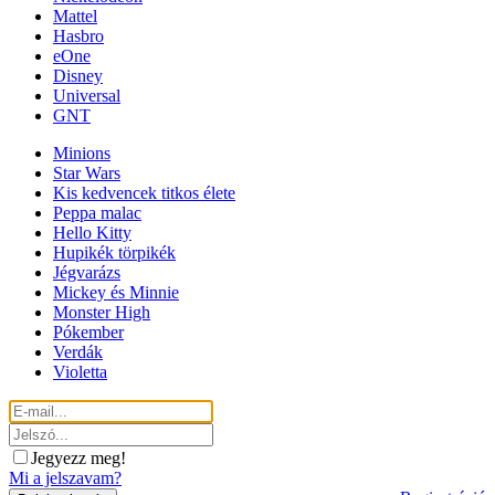
Mattel
Hasbro
eOne
Disney
Universal
GNT
Minions
Star Wars
Kis kedvencek titkos élete
Peppa malac
Hello Kitty
Hupikék törpikék
Jégvarázs
Mickey és Minnie
Monster High
Pókember
Verdák
Violetta
Jegyezz meg!
Mi a jelszavam?