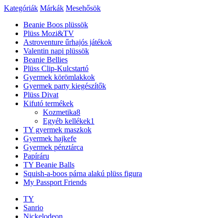
Kategóriák
Márkák
Mesehősök
Beanie Boos plüssök
Plüss Mozi&TV
Astroventure űrhajós játékok
Valentin napi plüssök
Beanie Bellies
Plüss Clip-Kulcstartó
Gyermek körömlakkok
Gyermek party kiegészítők
Plüss Divat
Kifutó termékek
Kozmetika
8
Egyéb kellékek
1
TY gyermek maszkok
Gyermek hajkefe
Gyermek pénztárca
Papíráru
TY Beanie Balls
Squish-a-boos párna alakú plüss figura
My Passport Friends
TY
Sanrio
Nickelodeon