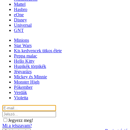
Mattel
Hasbro
eOne
Disney
Universal
GNT
Minions
Star Wars
Kis kedvencek titkos élete
Peppa malac
Hello Kitty
Hupikék törpikék
Jégvarázs
Mickey és Minnie
Monster High
Pókember
Verdák
Violetta
Jegyezz meg!
Mi a jelszavam?