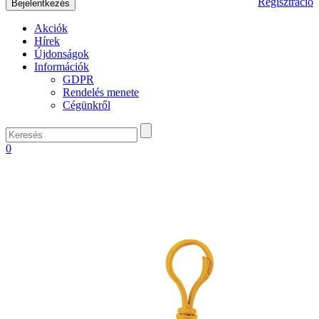
Regisztráció
Akciók
Hírek
Újdonságok
Információk
GDPR
Rendelés menete
Cégünkről
0