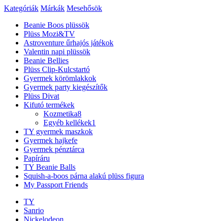
Kategóriák
Márkák
Mesehősök
Beanie Boos plüssök
Plüss Mozi&TV
Astroventure űrhajós játékok
Valentin napi plüssök
Beanie Bellies
Plüss Clip-Kulcstartó
Gyermek körömlakkok
Gyermek party kiegészítők
Plüss Divat
Kifutó termékek
Kozmetika
8
Egyéb kellékek
1
TY gyermek maszkok
Gyermek hajkefe
Gyermek pénztárca
Papíráru
TY Beanie Balls
Squish-a-boos párna alakú plüss figura
My Passport Friends
TY
Sanrio
Nickelodeon