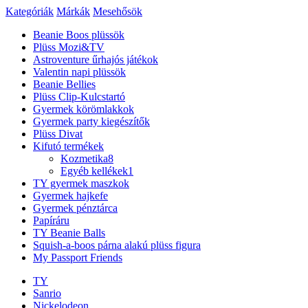
Kategóriák
Márkák
Mesehősök
Beanie Boos plüssök
Plüss Mozi&TV
Astroventure űrhajós játékok
Valentin napi plüssök
Beanie Bellies
Plüss Clip-Kulcstartó
Gyermek körömlakkok
Gyermek party kiegészítők
Plüss Divat
Kifutó termékek
Kozmetika
8
Egyéb kellékek
1
TY gyermek maszkok
Gyermek hajkefe
Gyermek pénztárca
Papíráru
TY Beanie Balls
Squish-a-boos párna alakú plüss figura
My Passport Friends
TY
Sanrio
Nickelodeon