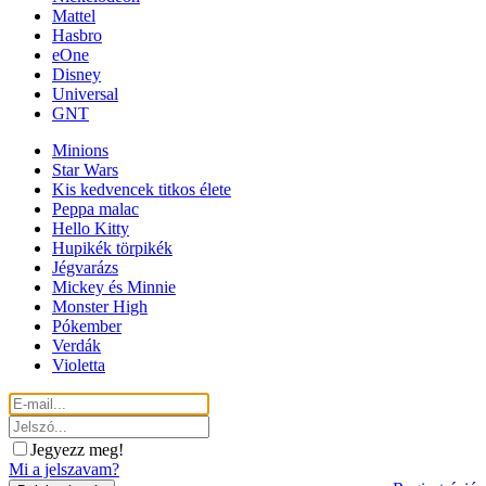
Mattel
Hasbro
eOne
Disney
Universal
GNT
Minions
Star Wars
Kis kedvencek titkos élete
Peppa malac
Hello Kitty
Hupikék törpikék
Jégvarázs
Mickey és Minnie
Monster High
Pókember
Verdák
Violetta
Jegyezz meg!
Mi a jelszavam?