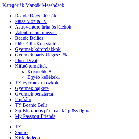
Kategóriák
Márkák
Mesehősök
Beanie Boos plüssök
Plüss Mozi&TV
Astroventure űrhajós játékok
Valentin napi plüssök
Beanie Bellies
Plüss Clip-Kulcstartó
Gyermek körömlakkok
Gyermek party kiegészítők
Plüss Divat
Kifutó termékek
Kozmetika
8
Egyéb kellékek
1
TY gyermek maszkok
Gyermek hajkefe
Gyermek pénztárca
Papíráru
TY Beanie Balls
Squish-a-boos párna alakú plüss figura
My Passport Friends
TY
Sanrio
Nickelodeon