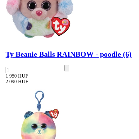
Ty Beanie Balls RAINBOW - poodle (6)
1 950 HUF
2 090 HUF