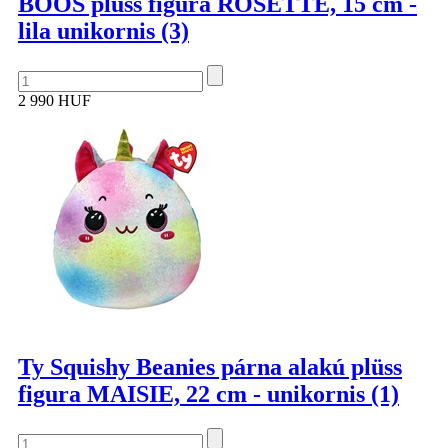
BOOS plüss figura ROSETTE, 15 cm -
lila unikornis (3)
2 990 HUF
Ty Squishy Beanies párna alakú plüss
figura MAISIE, 22 cm - unikornis (1)