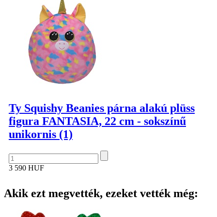
Ty Squishy Beanies párna alakú plüss
figura FANTASIA, 22 cm - sokszínű
unikornis (1)
3 590 HUF
Akik ezt megvették, ezeket vették még: