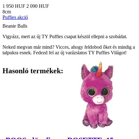
1 950 HUF
2 090 HUF
8cm
Puffies akció
Beanie Balls
Vigyázz, mert az új TY Puffies csapat készül ellepni a szobádat.
Neked megvan már mind? Vicces, ahogy feldobod őket és mindig a
talpukra esnek. Fedezd fel az új varázslatos TY Puffies Világot!
Hasonló termékek: