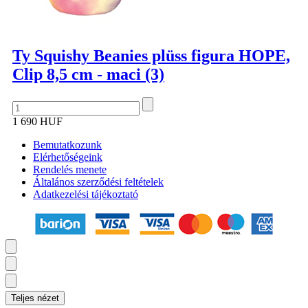
Ty Squishy Beanies plüss figura HOPE,
Clip 8,5 cm - maci (3)
1 690 HUF
Bemutatkozunk
Elérhetőségeink
Rendelés menete
Általános szerződési feltételek
Adatkezelési tájékoztató