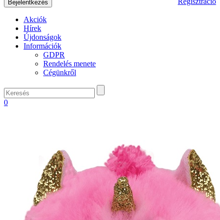
Regisztráció
Akciók
Hírek
Újdonságok
Információk
GDPR
Rendelés menete
Cégünkről
0