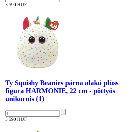
3 590 HUF
Ty Squishy Beanies párna alakú plüss
figura HARMONIE, 22 cm - pöttyös
unikornis (1)
3 590 HUF