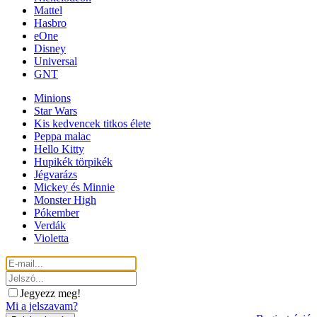
Mattel
Hasbro
eOne
Disney
Universal
GNT
Minions
Star Wars
Kis kedvencek titkos élete
Peppa malac
Hello Kitty
Hupikék törpikék
Jégvarázs
Mickey és Minnie
Monster High
Pókember
Verdák
Violetta
Jegyezz meg!
Mi a jelszavam?