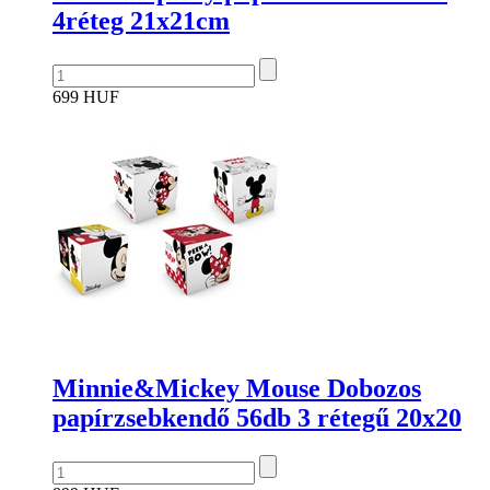
4réteg 21x21cm
699 HUF
Minnie&Mickey Mouse Dobozos
papírzsebkendő 56db 3 rétegű 20x20