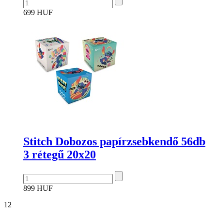
699 HUF
Stitch Dobozos papírzsebkendő 56db
3 rétegű 20x20
899 HUF
12