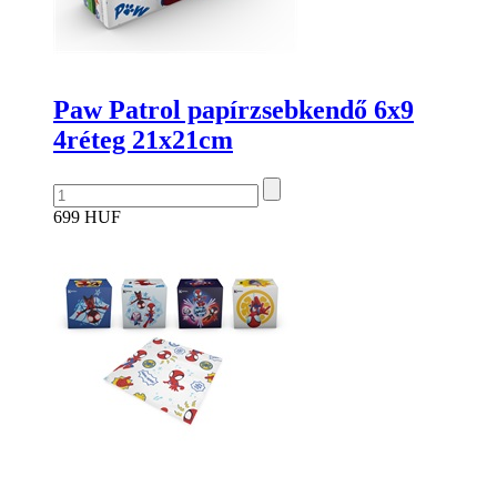
Paw Patrol papírzsebkendő 6x9
4réteg 21x21cm
699 HUF