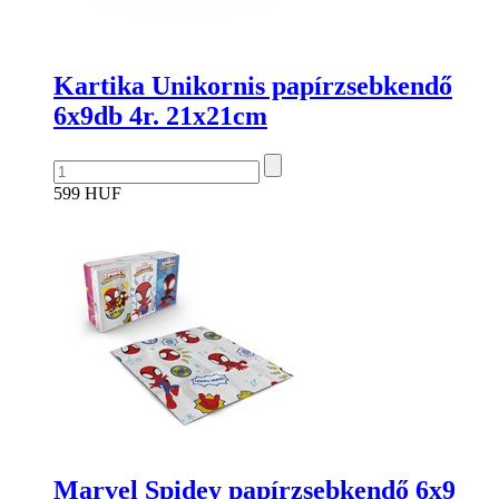
Kartika Unikornis papírzsebkendő
6x9db 4r. 21x21cm
599 HUF
Marvel Spidey papírzsebkendő 6x9