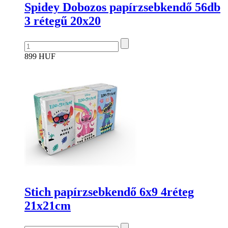
Spidey Dobozos papírzsebkendő 56db
3 rétegű 20x20
899 HUF
Stich papírzsebkendő 6x9 4réteg
21x21cm