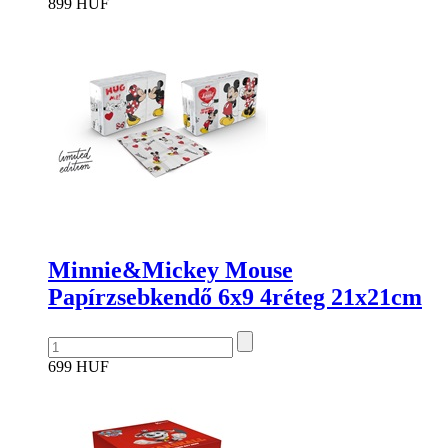
899 HUF
Minnie&Mickey Mouse
Papírzsebkendő 6x9 4réteg 21x21cm
699 HUF