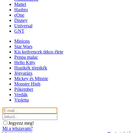
Mattel
Hasbro
eOne
Disney
Universal
GNT
Minions
Star Wars
Kis kedvencek titkos élete
Peppa malac
Hello Kitty
Hupikék törpikék
Jégvarázs
Mickey és Minnie
Monster High
Pókember
Verdák
Violetta
Jegyezz meg!
Mi a jelszavam?