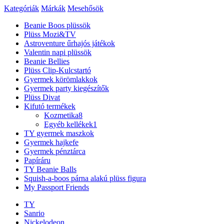
Kategóriák
Márkák
Mesehősök
Beanie Boos plüssök
Plüss Mozi&TV
Astroventure űrhajós játékok
Valentin napi plüssök
Beanie Bellies
Plüss Clip-Kulcstartó
Gyermek körömlakkok
Gyermek party kiegészítők
Plüss Divat
Kifutó termékek
Kozmetika
8
Egyéb kellékek
1
TY gyermek maszkok
Gyermek hajkefe
Gyermek pénztárca
Papíráru
TY Beanie Balls
Squish-a-boos párna alakú plüss figura
My Passport Friends
TY
Sanrio
Nickelodeon