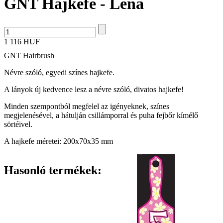
GNT Hajkefe - Léna
1 116 HUF
GNT Hairbrush
Névre szóló, egyedi színes hajkefe.
A lányok új kedvence lesz a névre szóló, divatos hajkefe!
Minden szempontból megfelel az igényeknek, színes
megjelenésével, a hátulján csillámporral és puha fejbőr kímélő
sörtéivel.
A hajkefe méretei: 200x70x35 mm
Hasonló termékek: