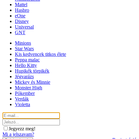
Mattel
Hasbro
eOne
Disney
Universal
GNT
Minions
Star Wars
Kis kedvencek titkos élete
Peppa malac
Hello Kitty
Hupikék törpikék
Jégvarázs
Mickey és Minnie
Monster High
Pókember
Verdák
Violetta
Jegyezz meg!
Mi a jelszavam?