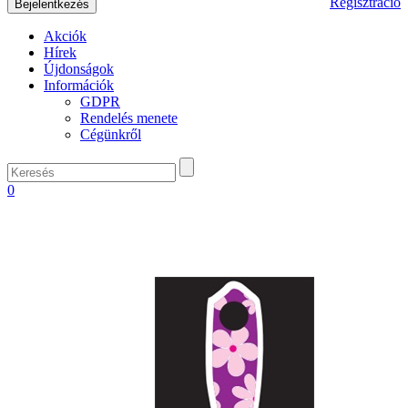
Regisztráció
Akciók
Hírek
Újdonságok
Információk
GDPR
Rendelés menete
Cégünkről
0