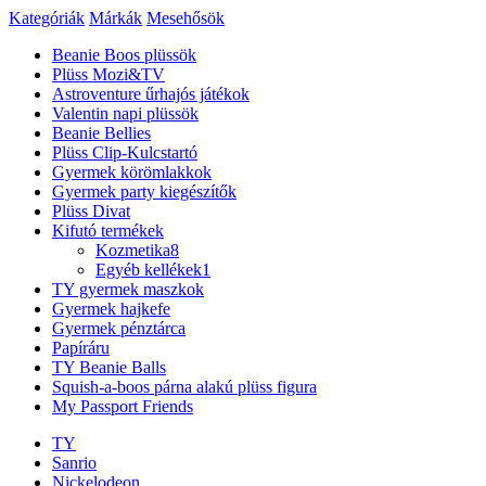
Kategóriák
Márkák
Mesehősök
Beanie Boos plüssök
Plüss Mozi&TV
Astroventure űrhajós játékok
Valentin napi plüssök
Beanie Bellies
Plüss Clip-Kulcstartó
Gyermek körömlakkok
Gyermek party kiegészítők
Plüss Divat
Kifutó termékek
Kozmetika
8
Egyéb kellékek
1
TY gyermek maszkok
Gyermek hajkefe
Gyermek pénztárca
Papíráru
TY Beanie Balls
Squish-a-boos párna alakú plüss figura
My Passport Friends
TY
Sanrio
Nickelodeon