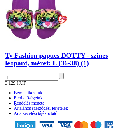
Ty Fashion papucs DOTTY - színes
leopárd, méret: L (36-38) (1)
3 129 HUF
Bemutatkozunk
Elérhetőségeink
Rendelés menete
Általános szerződési feltételek
Adatkezelési tájékoztató